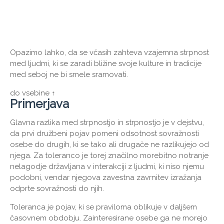
Opazimo lahko, da se včasih zahteva vzajemna strpnost
med ljudmi, ki se zaradi bližine svoje kulture in tradicije
med seboj ne bi smele sramovati.
do vsebine ↑
Primerjava
Glavna razlika med strpnostjo in strpnostjo je v dejstvu,
da prvi družbeni pojav pomeni odsotnost sovražnosti
osebe do drugih, ki se tako ali drugače ne razlikujejo od
njega. Za toleranco je torej značilno morebitno notranje
nelagodje državljana v interakciji z ljudmi, ki niso njemu
podobni, vendar njegova zavestna zavrnitev izražanja
odprte sovražnosti do njih.
Toleranca je pojav, ki se praviloma oblikuje v daljšem
časovnem obdobju. Zainteresirane osebe ga ne morejo