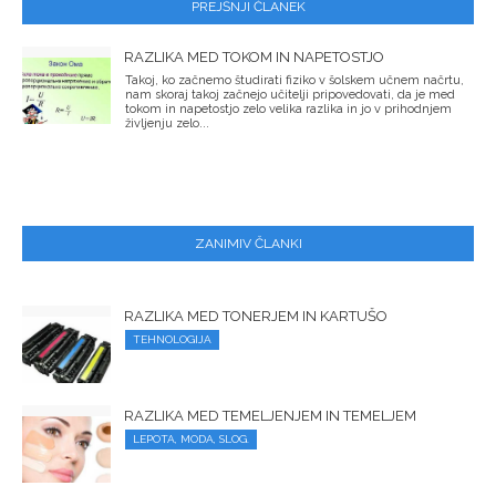
PREJŠNJI ČLANEK
RAZLIKA MED TOKOM IN NAPETOSTJO
Takoj, ko začnemo študirati fiziko v šolskem učnem načrtu,
nam skoraj takoj začnejo učitelji pripovedovati, da je med
tokom in napetostjo zelo velika razlika in jo v prihodnjem
življenju zelo...
ZANIMIV ČLANKI
RAZLIKA MED TONERJEM IN KARTUŠO
TEHNOLOGIJA
RAZLIKA MED TEMELJENJEM IN TEMELJEM
LEPOTA, MODA, SLOG.