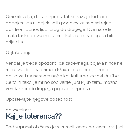
Omeniti velja, da se strpnost lahko razvije tudi pod
pogojem, da ni objektivnih pogojev za medsebojno
pozitiven odnos ljudi drug do drugega. Dva naroda
imata lahko povsem različne kulture in tradicije, a biti
prijatelja.
Oglaševanje
Vendar je treba opozoriti, da zadevnega pojava nihče ne
more vsaditi - na primer država. Toleranco je treba
oblikovati na naraven način kot kulturno zrelost družbe.
Če to ni tako, je mirno sobivanje ljudi kljub temu možno,
vendar zaradi drugega pojava - strpnosti.
Upoštevajte njegove posebnosti.
do vsebine ↑
Kaj je toleranca??
Pod
strpnost
običajno je razumeti zavestno zavrnitev ljudi