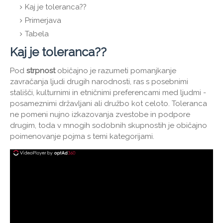
Kaj je toleranca??
Primerjava
Tabela
Kaj je toleranca??
Pod
strpnost
običajno je razumeti pomanjkanje
zavračanja ljudi drugih narodnosti, ras s posebnimi
stališči, kulturnimi in etničnimi preferencami med ljudmi -
posameznimi državljani ali družbo kot celoto. Toleranca
ne pomeni nujno izkazovanja zvestobe in podpore
drugim, toda v mnogih sodobnih skupnostih je običajno
poimenovanje pojma s temi kategorijami.