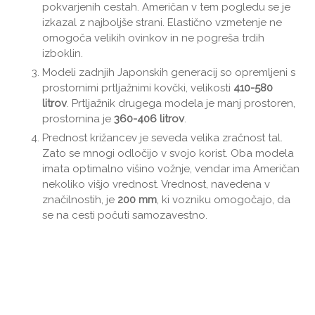
pokvarjenih cestah. Američan v tem pogledu se je
izkazal z najboljše strani. Elastično vzmetenje ne
omogoča velikih ovinkov in ne pogreša trdih
izboklin.
Modeli zadnjih Japonskih generacij so opremljeni s
prostornimi prtljažnimi kovčki, velikosti
410-580
litrov
. Prtljažnik drugega modela je manj prostoren,
prostornina je
360-406 litrov
.
Prednost križancev je seveda velika zračnost tal.
Zato se mnogi odločijo v svojo korist. Oba modela
imata optimalno višino vožnje, vendar ima Američan
nekoliko višjo vrednost. Vrednost, navedena v
značilnostih, je
200 mm
, ki vozniku omogočajo, da
se na cesti počuti samozavestno.