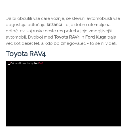
Da bi občutili vse čare vožnje, se številni avtomobilisti vse
pogosteje odločajo
križanci
. To je dobro utemeljena
odločitev, saj ruske ceste res potrebujejo zmogljivejši
avtomobil. Dvoboj med
Toyota RAV4
in
Ford Kuga
traja
več kot deset let, a kdo bo zmagovalec - to še ni videti.
Toyota RAV4