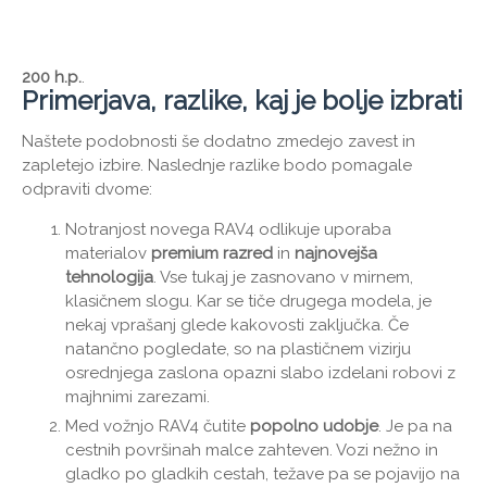
200 h.p.
.
Primerjava, razlike, kaj je bolje izbrati
Naštete podobnosti še dodatno zmedejo zavest in
zapletejo izbire. Naslednje razlike bodo pomagale
odpraviti dvome:
Notranjost novega RAV4 odlikuje uporaba
materialov
premium razred
in
najnovejša
tehnologija
. Vse tukaj je zasnovano v mirnem,
klasičnem slogu. Kar se tiče drugega modela, je
nekaj vprašanj glede kakovosti zaključka. Če
natančno pogledate, so na plastičnem vizirju
osrednjega zaslona opazni slabo izdelani robovi z
majhnimi zarezami.
Med vožnjo RAV4 čutite
popolno udobje
. Je pa na
cestnih površinah malce zahteven. Vozi nežno in
gladko po gladkih cestah, težave pa se pojavijo na