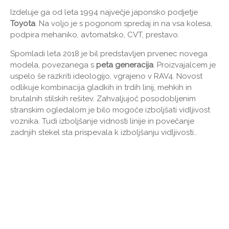
Izdeluje ga od leta 1994 največje japonsko podjetje
Toyota
. Na voljo je s pogonom spredaj in na vsa kolesa,
podpira mehaniko, avtomatsko, CVT, prestavo.
Spomladi leta 2018 je bil predstavljen prvenec novega
modela, povezanega s
peta generacija
. Proizvajalcem je
uspelo še razkriti ideologijo, vgrajeno v RAV4. Novost
odlikuje kombinacija gladkih in trdih linij, mehkih in
brutalnih stilskih rešitev. Zahvaljujoč posodobljenim
stranskim ogledalom je bilo mogoče izboljšati vidljivost
voznika. Tudi izboljšanje vidnosti linije in povečanje
zadnjih stekel sta prispevala k izboljšanju vidljivosti..