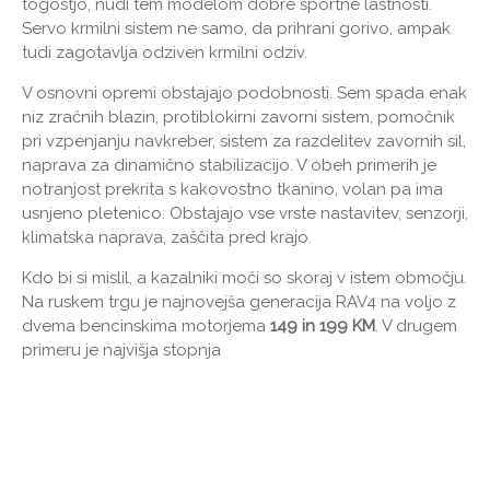
togostjo, nudi tem modelom dobre športne lastnosti.
Servo krmilni sistem ne samo, da prihrani gorivo, ampak
tudi zagotavlja odziven krmilni odziv.
V osnovni opremi obstajajo podobnosti. Sem spada enak
niz zračnih blazin, protiblokirni zavorni sistem, pomočnik
pri vzpenjanju navkreber, sistem za razdelitev zavornih sil,
naprava za dinamično stabilizacijo. V obeh primerih je
notranjost prekrita s kakovostno tkanino, volan pa ima
usnjeno pletenico. Obstajajo vse vrste nastavitev, senzorji,
klimatska naprava, zaščita pred krajo.
Kdo bi si mislil, a kazalniki moči so skoraj v istem območju.
Na ruskem trgu je najnovejša generacija RAV4 na voljo z
dvema bencinskima motorjema
149 in 199 KM
. V drugem
primeru je najvišja stopnja