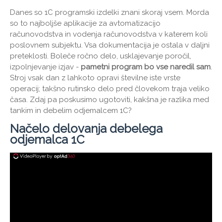
Danes so 1C programski izdelki znani skoraj vsem. Morda
so to najboljše aplikacije za avtomatizacijo
računovodstva in vodenja računovodstva v katerem koli
poslovnem subjektu. Vsa dokumentacija je ostala v daljni
preteklosti. Boleče ročno delo, usklajevanje poročil,
izpolnjevanje izjav -
pametni program bo vse naredil sam
.
Stroj vsak dan z lahkoto opravi številne iste vrste
operacij; takšno rutinsko delo pred človekom traja veliko
časa. Zdaj pa poskusimo ugotoviti, kakšna je razlika med
tankim in debelim odjemalcem 1C?
Načelo delovanja debelega
odjemalca 1C