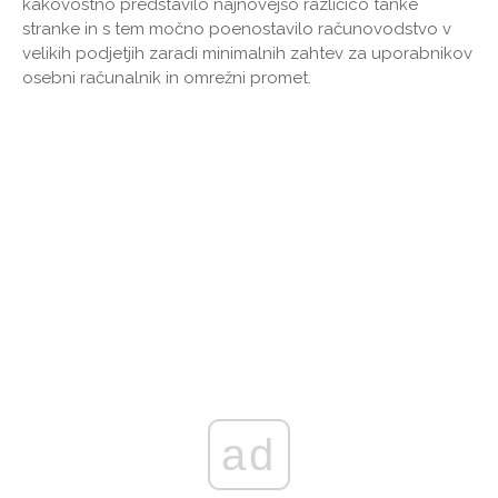
kakovostno predstavilo najnovejšo različico tanke
stranke in s tem močno poenostavilo računovodstvo v
velikih podjetjih zaradi minimalnih zahtev za uporabnikov
osebni računalnik in omrežni promet.
ad