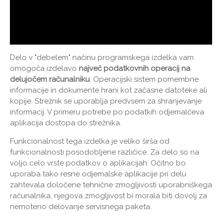
Delo v "debelem" načinu programskega izdelka vam
omogoča izdelavo
največ podatkovnih operacij na
delujočem računalniku
. Operacijski sistem pomembne
informacije in dokumente hrani kot začasne datoteke ali
kopije. Strežnik se uporablja predvsem za shranjevanje
informacij. V primeru potrebe po podatkih odjemalčeva
aplikacija dostopa do strežnika.
Funkcionalnost tega izdelka je veliko širša od
funkcionalnosti posodobljene različice. Za delo so na
voljo celo vrste podatkov o aplikacijah. Očitno bo
uporaba tako resne odjemalske aplikacije pri delu
zahtevala določene tehnične zmogljivosti uporabniškega
računalnika, njegova zmogljivost bi morala biti dovolj za
nemoteno delovanje servisnega paketa.