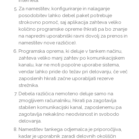
interneta.
Za namestitev, konfiguriranje in nalaganje
posodobitev lahko debel paket potrebuje
strokovno pomoč, saj aplikacija zahteva veliko
količino programske opreme (hkrati pa bo znanje
na napredni uporabniški ravni dovolj za prenos in
namestitev nove različice).
Programska oprema, ki deluje v tankem načinu,
zahteva veliko manj zahtev po komunikacijskem
kanalu, kar ne moti popolne uporabe sistema,
vendar lahko pride do težav pri delovanju, če več
zaposlenih hkrati začne uporabljati rezerve
strežnika.
Debela različica nemoteno deluje samo na
zmogljivem računalniku, hkrati pa zagotavlja
stabilen komunikacijski kanal, zaposlenemu pa
zagotavlja nekakšno neodvisnost in svobodo
delovanja.
Namestitev tankega odjemalca je priporočljiva,
kadar je uporabnik zaradi delovnih okoliščin