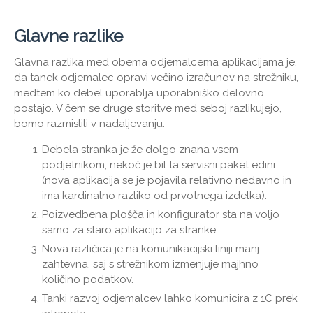
Glavne razlike
Glavna razlika med obema odjemalcema aplikacijama je,
da tanek odjemalec opravi večino izračunov na strežniku,
medtem ko debel uporablja uporabniško delovno
postajo. V čem se druge storitve med seboj razlikujejo,
bomo razmislili v nadaljevanju:
Debela stranka je že dolgo znana vsem
podjetnikom; nekoč je bil ta servisni paket edini
(nova aplikacija se je pojavila relativno nedavno in
ima kardinalno razliko od prvotnega izdelka).
Poizvedbena plošča in konfigurator sta na voljo
samo za staro aplikacijo za stranke.
Nova različica je na komunikacijski liniji manj
zahtevna, saj s strežnikom izmenjuje majhno
količino podatkov.
Tanki razvoj odjemalcev lahko komunicira z 1C prek