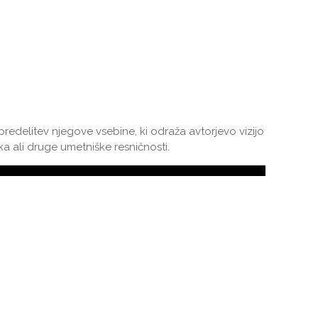
predelitev njegove vsebine, ki odraža avtorjevo vizijo
 ali druge umetniške resničnosti.