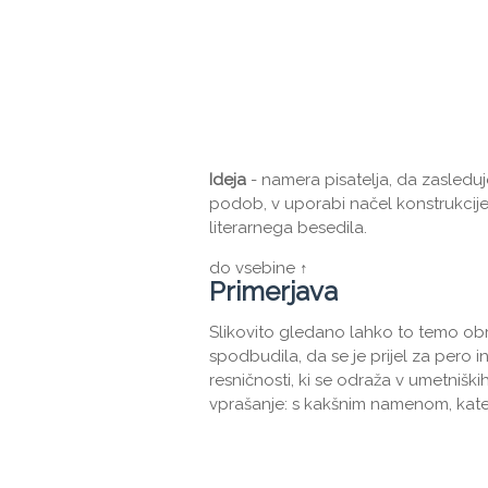
Ideja
- namera pisatelja, da zasleduj
podob, v uporabi načel konstrukcije
literarnega besedila.
do vsebine ↑
Primerjava
Slikovito gledano lahko to temo obr
spodbudila, da se je prijel za pero 
resničnosti, ki se odraža v umetniš
vprašanje: s kakšnim namenom, katero