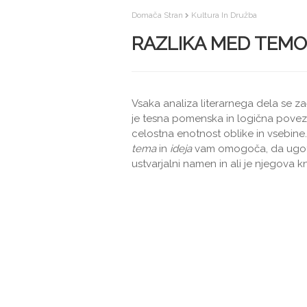
Domača Stran
Kultura In Družba
RAZLIKA MED TEMO 
Vsaka analiza literarnega dela se za
je tesna pomenska in logična poveza
celostna enotnost oblike in vsebine
tema
in
ideja
vam omogoča, da ugotov
ustvarjalni namen in ali je njegova 