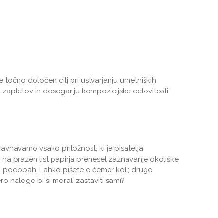
e točno določen cilj pri ustvarjanju umetniških
 zapletov in doseganju kompozicijske celovitosti
avnavamo vsako priložnost, ki je pisatelja
in na prazen list papirja prenesel zaznavanje okoliške
kih podobah. Lahko pišete o čemer koli; drugo
 nalogo bi si morali zastaviti sami?