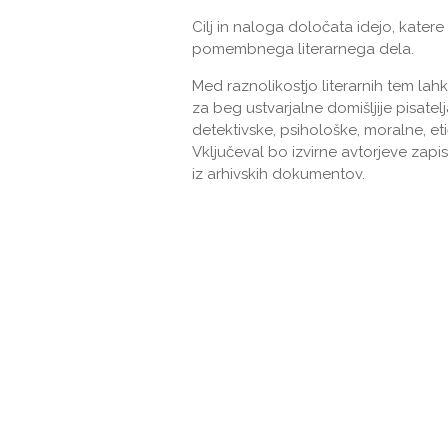
Cilj in naloga določata idejo, kater
pomembnega literarnega dela.
Med raznolikostjo literarnih tem lahk
za beg ustvarjalne domišljije pisate
detektivske, psihološke, moralne, eti
Vključeval bo izvirne avtorjeve zapi
iz arhivskih dokumentov.