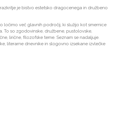
e razkritje je bistvo estetsko dragocenega in družbeno
o ločimo več glavnih področij, ki služijo kot smernice
lja. To so zgodovinske, družbene, pustolovske,
čne, lirične, filozofske teme. Seznam se nadaljuje.
ske, literarne dnevnike in slogovno izsekane izvlečke