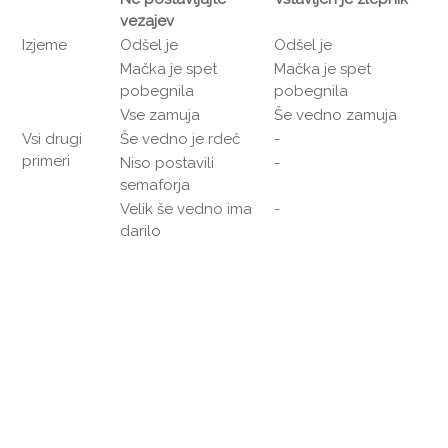
vezajev
Izjeme
Odšel je
Odšel je
Mačka je spet
Mačka je spet
pobegnila
pobegnila
Vse zamuja
Še vedno zamuja
Vsi drugi
Še vedno je rdeč
-
primeri
Niso postavili
-
semaforja
Velik še vedno ima
-
darilo