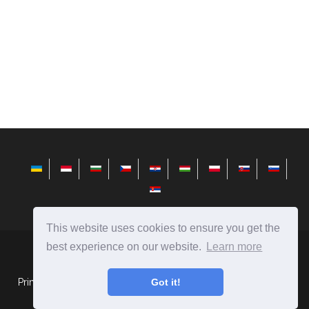
This website uses cookies to ensure you get the
best experience on our website.
Learn more
sl.avktarget.com
Ⓒ
2026
Primerjave ljudi, predmetov, pojavov, avtomobilov, hrane in še
Got it!
več.