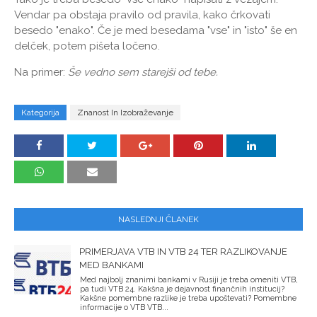
Vendar pa obstaja pravilo od pravila, kako črkovati
besedo "enako". Če je med besedama "vse" in "isto" še en
delček, potem pišeta ločeno.
Na primer:
Še vedno sem starejši od tebe.
Kategorija
Znanost In Izobraževanje
NASLEDNJI ČLANEK
PRIMERJAVA VTB IN VTB 24 TER RAZLIKOVANJE
MED BANKAMI
Med najbolj znanimi bankami v Rusiji je treba omeniti VTB,
pa tudi VTB 24. Kakšna je dejavnost finančnih institucij?
Kakšne pomembne razlike je treba upoštevati? Pomembne
informacije o VTB VTB...