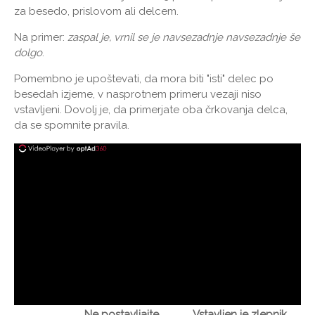
za besedo, prislovom ali delcem.
Na primer:
zaspal je, vrnil se je navsezadnje navsezadnje še
dolgo
.
Pomembno je upoštevati, da mora biti "isti" delec po
besedah ​​izjeme, v nasprotnem primeru vezaji niso
vstavljeni. Dovolj je, da primerjate oba črkovanja delca,
da se spomnite pravila.
Ne postavljajte
Vstavljen je zlepnik