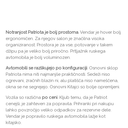
Notranjost Patriota je bolj prostorna
. Vendar je hover bolj
ergonomičen. Za njegov salon je značilna visoka
organiziranost. Prostora je za vse, potovanje v takem
džipu pa je veliko bolj priročno. Prtljažnik ruskega
avtomobila je bolj voluminozen.
Avtomobili se razlikujejo po konfiguraciji
. Osnovni sklop
Patriota nima niti najmanjše praktičnosti. Sedeži niso
ogrevani, zračnih blazin ni, alu platišča niso nameščena,
okna se ne segrejejo. Osnovni Kitajci so bolje opremljeni.
Vozila so različna
po ceni
. Kljub temu, da je Patriot
cenejši, je zahteven za popravila. Prihranki pri nakupu
lahko povzročijo veliko odpadkov za rezervne dele.
Vendar je popravilo ruskega avtomobila lažje kot
kitajsko.