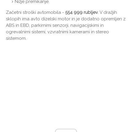
Nižje premikanje.
Začetni stroški avtomobila -
554 999 rubljev
. V dražjih
sklopih ima avto dizelski motor in je dodatno opremljen z
ABS in EBD, parkirnimi senzorji, navigacijskimi in
ogrevalnimi sistemi, vzvratnimi kamerami in stereo
sistemom.