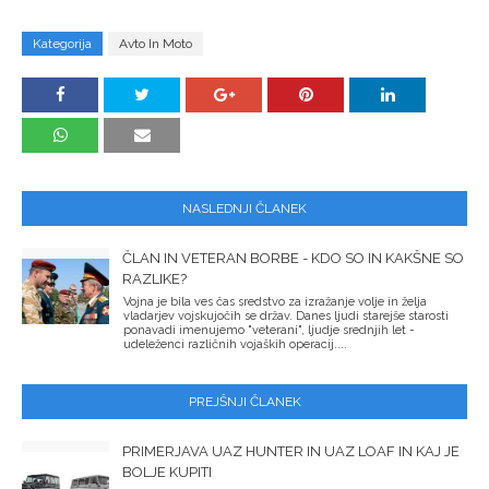
Kategorija
Avto In Moto
NASLEDNJI ČLANEK
ČLAN IN VETERAN BORBE - KDO SO IN KAKŠNE SO
RAZLIKE?
Vojna je bila ves čas sredstvo za izražanje volje in želja
vladarjev vojskujočih se držav. Danes ljudi starejše starosti
ponavadi imenujemo "veterani", ljudje srednjih let -
udeleženci različnih vojaških operacij....
PREJŠNJI ČLANEK
PRIMERJAVA UAZ HUNTER IN UAZ LOAF IN KAJ JE
BOLJE KUPITI