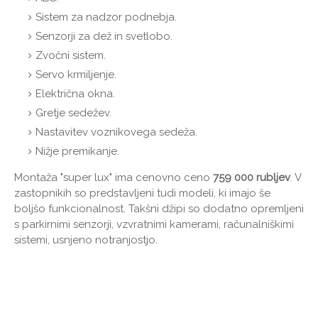
Sistem za nadzor podnebja.
Senzorji za dež in svetlobo.
Zvočni sistem.
Servo krmiljenje.
Električna okna.
Gretje sedežev.
Nastavitev voznikovega sedeža.
Nižje premikanje.
Montaža "super lux" ima cenovno ceno
759 000 rubljev
. V
zastopnikih so predstavljeni tudi modeli, ki imajo še
boljšo funkcionalnost. Takšni džipi so dodatno opremljeni
s parkirnimi senzorji, vzvratnimi kamerami, računalniškimi
sistemi, usnjeno notranjostjo.