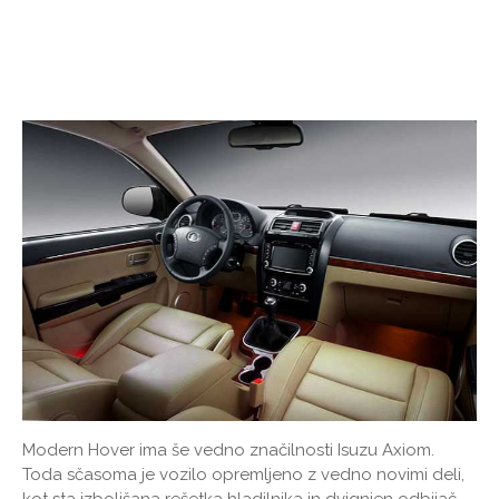
Modern Hover ima še vedno značilnosti Isuzu Axiom.
Toda sčasoma je vozilo opremljeno z vedno novimi deli,