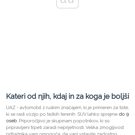
Kateri od njih, kdaj in za koga je boljši
UAZ - avtomobil z ruskim značajem, ki je primeren za tiste,
ki se radi vozijo po težkih terenih. SUV lahko sprejme
do 9
oseb
. Priporočljivo je skupinam popotnikov, ki so
pripravljeni trpeti zaradi neprijetnosti. Velika zmogljivost
prtljažnika vam omogoča, da vanj vstavite zadostno