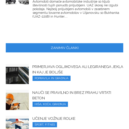
Avtomobili domače avtomobilske industrije so kljub
številnosti tujih ponudb priljubljeni. UAZ skoraj ne izgubi
položaja. Najbolj priljubljeni avtomobili v zasebnem
segmentu tovarne avtomobilov v Uljanovsku so Bukhanka
(UAZ-2206) in Hunter....
ZANIMIV ČLANKI
PRIMERJAVA OGLJIKOVEGA ALI LEGIRANEGA JEKLA
IN KAJ JE BOLJŠE
POPRAVILA IN GRADNJA
NAUČI SE PRAVILNO IN BREZ PRAHU VRTATI
BETON
HIŠA, KOČA, GRADNJA
UČENJE VOŽNJE ROLKE
ŠPORT, FITNES