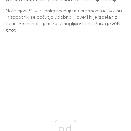
kot sta izboljšana rešetka hladilnika in dvignjen odbijač.
Notranjost SUV-ja lahko imenujemo ergonomska. Voznik
in sopotniki se počutijo udobno. Hover H3 je izdelan z
bencinskim motorjem 2,0. Zmogljivost prtljažnika je
206
enot
.
ad