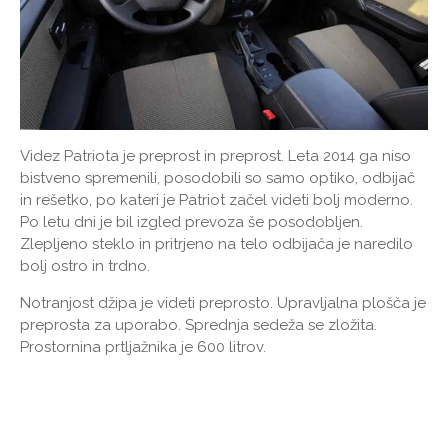
Videz Patriota je preprost in preprost. Leta 2014 ga niso
bistveno spremenili, posodobili so samo optiko, odbijač
in rešetko, po kateri je Patriot začel videti bolj moderno.
Po letu dni je bil izgled prevoza še posodobljen.
Zlepljeno steklo in pritrjeno na telo odbijača je naredilo
bolj ostro in trdno.
Notranjost džipa je videti preprosto. Upravljalna plošča je
preprosta za uporabo. Sprednja sedeža se zložita.
Prostornina prtljažnika je 600 litrov.