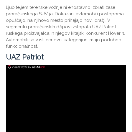
Ljubiteljem terenske vožnje ni enostavno izbrati zase
proračunskega SUV-ja. Dokazani avtomobili postopoma
opuščajo, na njihovo mesto prihajajo novi, dražji. V
segmentu proračunskih džipov izstopata UAZ Patriot
ruskega proizvajalca in njegov kitajski konkurent Hover 3.
Avtomobili so v isti cenovni kategoriji in imajo podobno
funkcionalnost.
UAZ Patriot