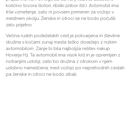
količino tovora (šotori, ribiški pribor itd.). Avtomobil ima
trše vzmetenje, zato ni povsem primeren za vožnjo v
mestnem okolju. Ženske in otroci se ne bodo počutili
zelo prijetno.
Večina ruskih podeželskih cest je pokvarjena in številne
družine s kočami zunaj mesta težko dosežejo z nizkim
avtomobilom. Zanje bi bila najboljša rešitev nakup
Hoverja H3. Ta avtomobil ima visok križ in je opremljen z
notranjimi udobji, zato bo družina z otrokom v njem
udobno nameščena, med vožnjo po neprehodnih cestah
pa ženske in otroci ne bodo zibali.