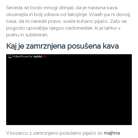
Seveda se bodo mnogi strinjali, da je naravna kava
okusnejša in bolj zdrava od takojšnje. Včasih pa ni dovolj
časa, da bi naredili pravo, sveže kuhano pijačo. Zato se
pogosto uporablja njegov nadomestek, ki je lahko v
prahu in sublimiran.
Kaj je zamrznjena posušena kava
V kozarcu z zamrznjeno posušeno pijačo so
majhna