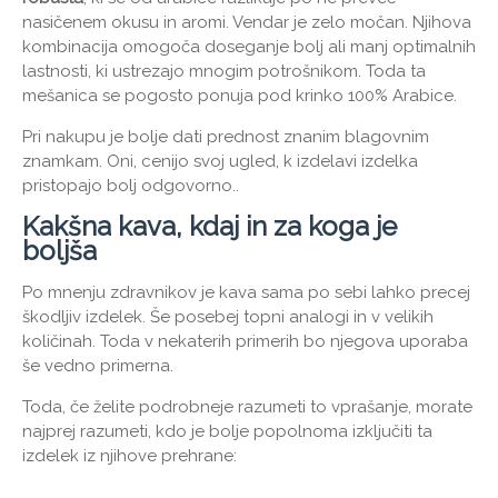
nasičenem okusu in aromi. Vendar je zelo močan. Njihova
kombinacija omogoča doseganje bolj ali manj optimalnih
lastnosti, ki ustrezajo mnogim potrošnikom. Toda ta
mešanica se pogosto ponuja pod krinko 100% Arabice.
Pri nakupu je bolje dati prednost znanim blagovnim
znamkam. Oni, cenijo svoj ugled, k izdelavi izdelka
pristopajo bolj odgovorno..
Kakšna kava, kdaj in za koga je
boljša
Po mnenju zdravnikov je kava sama po sebi lahko precej
škodljiv izdelek. Še posebej topni analogi in v velikih
količinah. Toda v nekaterih primerih bo njegova uporaba
še vedno primerna.
Toda, če želite podrobneje razumeti to vprašanje, morate
najprej razumeti, kdo je bolje popolnoma izključiti ta
izdelek iz njihove prehrane: