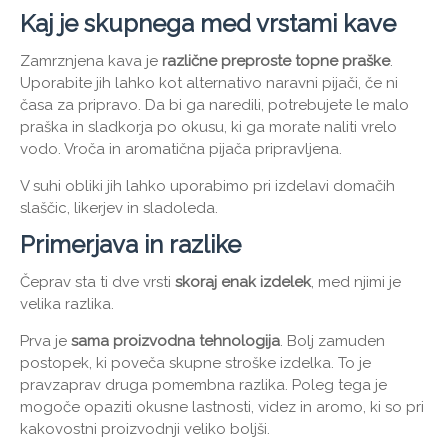
Kaj je skupnega med vrstami kave
Zamrznjena kava je
različne preproste topne praške
.
Uporabite jih lahko kot alternativo naravni pijači, če ni
časa za pripravo. Da bi ga naredili, potrebujete le malo
praška in sladkorja po okusu, ki ga morate naliti vrelo
vodo. Vroča in aromatična pijača pripravljena.
V suhi obliki jih lahko uporabimo pri izdelavi domačih
slaščic, likerjev in sladoleda.
Primerjava in razlike
Čeprav sta ti dve vrsti
skoraj enak izdelek
, med njimi je
velika razlika.
Prva je
sama proizvodna tehnologija
. Bolj zamuden
postopek, ki poveča skupne stroške izdelka. To je
pravzaprav druga pomembna razlika. Poleg tega je
mogoče opaziti okusne lastnosti, videz in aromo, ki so pri
kakovostni proizvodnji veliko boljši.