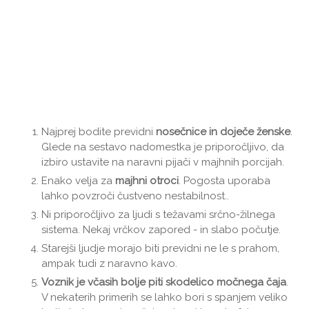
Najprej bodite previdni
nosečnice in doječe ženske
.
Glede na sestavo nadomestka je priporočljivo, da
izbiro ustavite na naravni pijači v majhnih porcijah.
Enako velja za
majhni otroci
. Pogosta uporaba
lahko povzroči čustveno nestabilnost..
Ni priporočljivo za ljudi s težavami srčno-žilnega
sistema. Nekaj ​​vrčkov zapored - in slabo počutje.
Starejši ljudje morajo biti previdni ne le s prahom,
ampak tudi z naravno kavo.
Voznik je včasih bolje piti skodelico močnega čaja
.
V nekaterih primerih se lahko bori s spanjem veliko