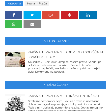
Kategorija
Hrana In Pijača
NASLEDNJI ČLANEK
KAKŠNA JE RAZLIKA MED ODREDBO SODIŠČA IN
IZVRŠNIM LISTOM
Na sodišču - učinkovit ukrep za zaščito pravic. Vendar pa
odločitev ne konča vedno tako in če dolžnik noče
prostovoljno plačati, ima tožnik možnost prisilno izterjati
dolg. Dokument, na podlagi...
PREJŠNJI ČLANEK
KAKŠNA JE RAZLIKA MED DRŽAVO IN DRŽAVO
Strateško pomembni pojmi, kot sta država in neodvisna
država, se pogosto uporabljajo kot dopolnilni sopomenki.
Toda v njih obstajajo pomembne razlike, čeprav mnogi ne
vidijo bistvene razlike. Najprej morate podrobneje...