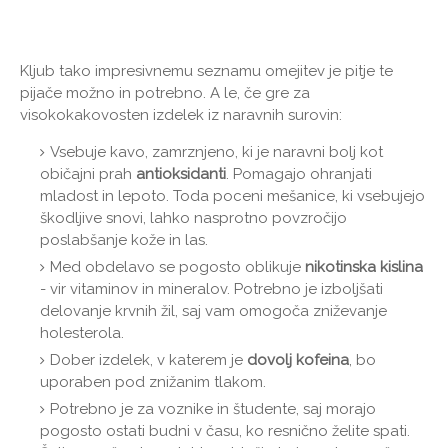
Kljub tako impresivnemu seznamu omejitev je pitje te
pijače možno in potrebno. A le, če gre za
visokokakovosten izdelek iz naravnih surovin:
Vsebuje kavo, zamrznjeno, ki je naravni bolj kot
običajni prah
antioksidanti
. Pomagajo ohranjati
mladost in lepoto. Toda poceni mešanice, ki vsebujejo
škodljive snovi, lahko nasprotno povzročijo
poslabšanje kože in las.
Med obdelavo se pogosto oblikuje
nikotinska kislina
- vir vitaminov in mineralov. Potrebno je izboljšati
delovanje krvnih žil, saj vam omogoča zniževanje
holesterola.
Dober izdelek, v katerem je
dovolj kofeina
, bo
uporaben pod znižanim tlakom.
Potrebno je za voznike in študente, saj morajo
pogosto ostati budni v času, ko resnično želite spati.