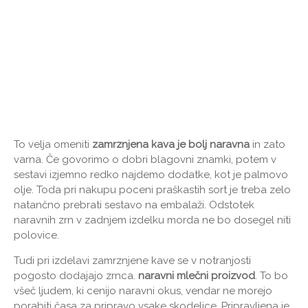
To velja omeniti
zamrznjena kava je bolj naravna
in zato
varna. Če govorimo o dobri blagovni znamki, potem v
sestavi izjemno redko najdemo dodatke, kot je palmovo
olje. Toda pri nakupu poceni praškastih sort je treba zelo
natančno prebrati sestavo na embalaži. Odstotek
naravnih zrn v zadnjem izdelku morda ne bo dosegel niti
polovice.
Tudi pri izdelavi zamrznjene kave se v notranjosti
pogosto dodajajo zrnca.
naravni mlečni proizvod
. To bo
všeč ljudem, ki cenijo naravni okus, vendar ne morejo
porabiti časa za pripravo vsake skodelice. Pripravljena je