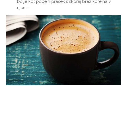
bolje kot poceni prašek s skoraj brez kofeina v
njem..