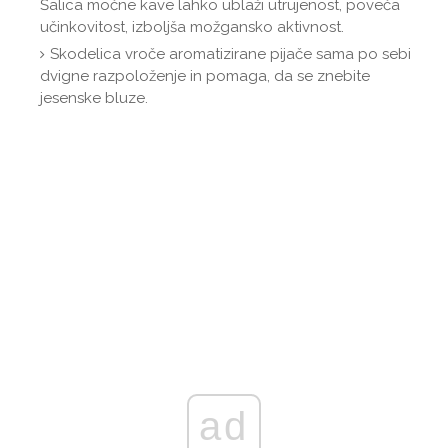
Šalica močne kave lahko ublaži utrujenost, poveča
učinkovitost, izboljša možgansko aktivnost.
Skodelica vroče aromatizirane pijače sama po sebi
dvigne razpoloženje in pomaga, da se znebite
jesenske bluze.
ad