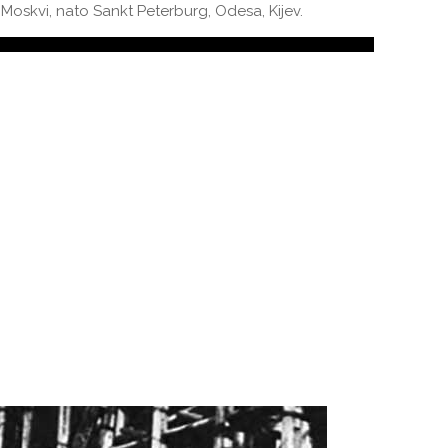
v Moskvi, nato Sankt Peterburg, Odesa, Kijev.