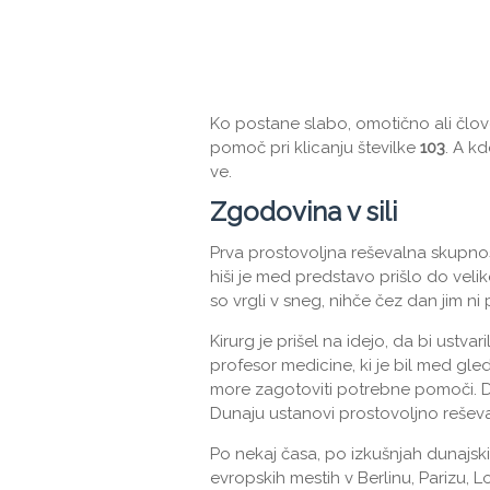
Ko postane slabo, omotično ali člov
pomoč pri klicanju številke
103
. A kd
ve.
Zgodovina v sili
Prva prostovoljna reševalna skupnos
hiši je med predstavo prišlo do velik
so vrgli v sneg, nihče čez dan jim n
Kirurg je prišel na idejo, da bi ustv
profesor medicine, ki je bil med gled
more zagotoviti potrebne pomoči. D
Dunaju ustanovi prostovoljno rešev
Po nekaj časa, po izkušnjah dunajsk
evropskih mestih v Berlinu, Parizu, L