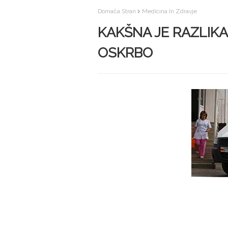
Domača Stran
Medicina In Zdravje
KAKŠNA JE RAZLIK
OSKRBO