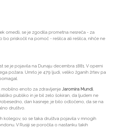
ek omedli, se je zgodila prometna nesreča - za
o bo priskočil na pomoč - rešilca ​​ali rešilca, nihče ne
t se je pojavila na Dunaju decembra 1881. V operni
ega požara. Umrlo je 479 ljudi, veliko žganih žrtev pa
i pomagal.
aril mobilno enoto za zdravljenje
Jaromira Mundi
,
ališko publiko in je bil zelo šokiran, da ljudem ne
obesedno, dan kasneje, je bilo odločeno, da se na
alno društvo.
ih kolegov, so se taka društva pojavila v mnogih
ondonu. V Rusiji se poročila o nastanku takih