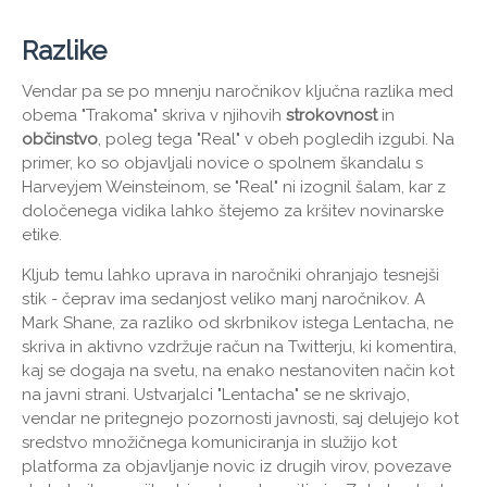
Razlike
Vendar pa se po mnenju naročnikov ključna razlika med
obema "Trakoma" skriva v njihovih
strokovnost
in
občinstvo
, poleg tega "Real" v obeh pogledih izgubi. Na
primer, ko so objavljali novice o spolnem škandalu s
Harveyjem Weinsteinom, se "Real" ni izognil šalam, kar z
določenega vidika lahko štejemo za kršitev novinarske
etike.
Kljub temu lahko uprava in naročniki ohranjajo tesnejši
stik - čeprav ima sedanjost veliko manj naročnikov. A
Mark Shane, za razliko od skrbnikov istega Lentacha, ne
skriva in aktivno vzdržuje račun na Twitterju, ki komentira,
kaj se dogaja na svetu, na enako nestanoviten način kot
na javni strani. Ustvarjalci "Lentacha" se ne skrivajo,
vendar ne pritegnejo pozornosti javnosti, saj delujejo kot
sredstvo množičnega komuniciranja in služijo kot
platforma za objavljanje novic iz drugih virov, povezave