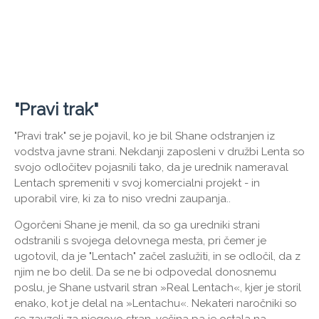
"Pravi trak"
"Pravi trak" se je pojavil, ko je bil Shane odstranjen iz
vodstva javne strani. Nekdanji zaposleni v družbi Lenta so
svojo odločitev pojasnili tako, da je urednik nameraval
Lentach spremeniti v svoj komercialni projekt - in
uporabil vire, ki za to niso vredni zaupanja..
Ogorčeni Shane je menil, da so ga uredniki strani
odstranili s svojega delovnega mesta, pri čemer je
ugotovil, da je "Lentach" začel zaslužiti, in se odločil, da z
njim ne bo delil. Da se ne bi odpovedal donosnemu
poslu, je Shane ustvaril stran »Real Lentach«, kjer je storil
enako, kot je delal na »Lentachu«. Nekateri naročniki so
se zavzeli za njegovo stran, večina pa je ostala na