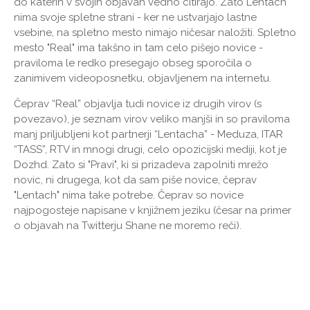
do katerih v svojih objavah vedno citirajo. Zato Lentach
nima svoje spletne strani - ker ne ustvarjajo lastne
vsebine, na spletno mesto nimajo ničesar naložiti. Spletno
mesto "Real" ima takšno in tam celo pišejo novice -
praviloma le redko presegajo obseg sporočila o
zanimivem videoposnetku, objavljenem na internetu.
Čeprav “Real” objavlja tudi novice iz drugih virov (s
povezavo), je seznam virov veliko manjši in so praviloma
manj priljubljeni kot partnerji “Lentacha” - Meduza, ITAR
“TASS”, RTV in mnogi drugi, celo opozicijski mediji, kot je
Dozhd. Zato si "Pravi", ki si prizadeva zapolniti mrežo
novic, ni drugega, kot da sam piše novice, čeprav
"Lentach" nima take potrebe. Čeprav so novice
najpogosteje napisane v knjižnem jeziku (česar na primer
o objavah na Twitterju Shane ne moremo reči).