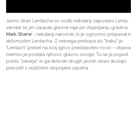
Javno stran Lentacha so vodili nekdanji zaposleni Lenta,
vendar so jim zaupali glavne vaje pri objavljanju gradiva.
Mark Shane
- nekdanji naročnik, ki je ogromno prispeval k
aktivnostim Lentacha. Z resnega pristopa do "traku" je
"Lentach" prešel na bolj igrivo predstavitev novic - objava
memov je postala njihovo glavno orodje. Tu se je pojavil
poklic "pikerja", ki ga skrbniki drugih javnih strani skušajo
prevzeti z različnimi stopnjami uspeha.