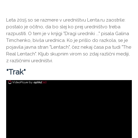
Leta 2015 so se razmere v uredništvu Lenta.ru zaostrile:
postalo je očitno, da bo slej ko prej uredništvo treba
razpustiti. O tem je v knjigi "Dragi uredniki ..." pisala Galina
Timchenko, bivša urednica. Ko je prišlo do razkola, se je
pojavila javna stran "Lentach", čez nekaj časa pa tudi "The
Real Lentach". Kljub skupnim virom so zdaj različni mediji,
z različnimi uredništvi.
"Trak"