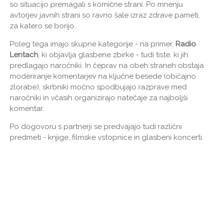
so situacijo premagali s komične strani. Po mnenju
avtorjev javnih strani so ravno šale izraz zdrave pameti,
za katero se borijo.
Poleg tega imajo skupne kategorije - na primer,
Radio
Lentach
, ki objavlja glasbene zbirke - tudi tiste, ki jih
predlagajo naročniki. In čeprav na obeh straneh obstaja
moderiranje komentarjev na ključne besede (običajno
zlorabe), skrbniki močno spodbujajo razprave med
naročniki in včasih organizirajo natečaje za najboljši
komentar.
Po dogovoru s partnerji se predvajajo tudi različni
predmeti - knjige, filmske vstopnice in glasbeni koncerti.