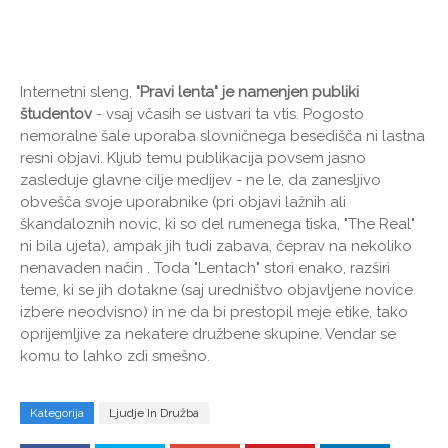
Internetni sleng,
"Pravi lenta" je namenjen publiki
študentov
- vsaj včasih se ustvari ta vtis. Pogosto
nemoralne šale uporaba slovničnega besedišča ni lastna
resni objavi. Kljub temu publikacija povsem jasno
zasleduje glavne cilje medijev - ne le, da zanesljivo
obvešča svoje uporabnike (pri objavi lažnih ali
škandaloznih novic, ki so del rumenega tiska, "The Real"
ni bila ujeta), ampak jih tudi zabava, čeprav na nekoliko
nenavaden način . Toda "Lentach" stori enako, razširi
teme, ki se jih dotakne (saj uredništvo objavljene novice
izbere neodvisno) in ne da bi prestopil meje etike, tako
oprijemljive za nekatere družbene skupine. Vendar se
komu to lahko zdi smešno.
Kategorija
Ljudje In Družba