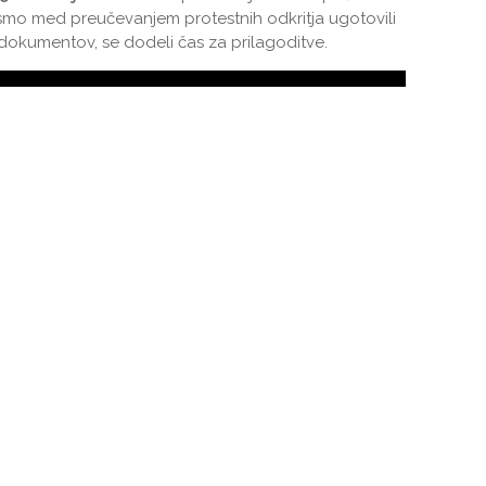
smo med preučevanjem protestnih odkritja ugotovili
dokumentov, se dodeli čas za prilagoditve.