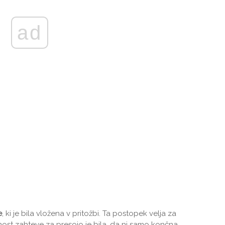
ad
e
, ki je bila vložena v pritožbi. Ta postopek velja za
ilnost zahteve za presojo je bila, da ni samo končna