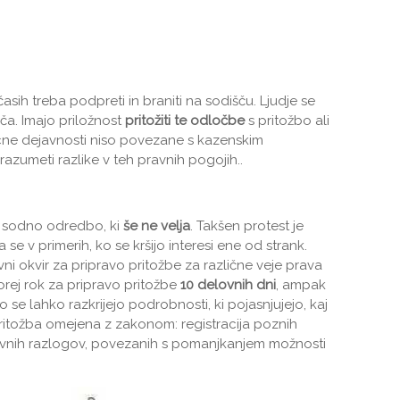
včasih treba podpreti in braniti na sodišču. Ljudje se
ča. Imajo priložnost
pritožiti te odločbe
s pritožbo ali
licne dejavnosti niso povezane s kazenskim
azumeti razlike v teh pravnih pogojih..
a sodno odredbo, ki
še ne velja
. Takšen protest je
e v primerih, ko se kršijo interesi ene od strank.
vni okvir za pripravo pritožbe za različne veje prava
orej rok za pripravo pritožbe
10 delovnih dni
, ampak
se lahko razkrijejo podrobnosti, ki pojasnjujejo, kaj
 pritožba omejena z zakonom: registracija poznih
ktivnih razlogov, povezanih s pomanjkanjem možnosti