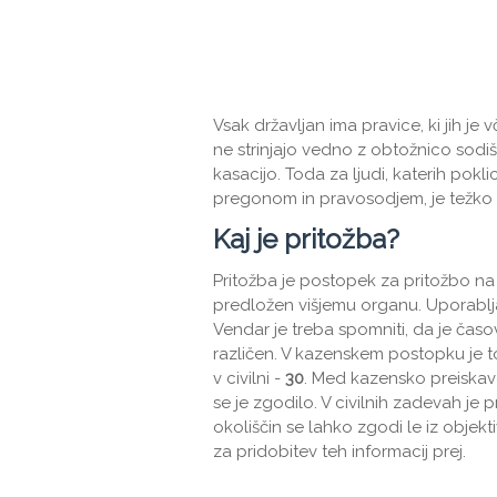
Vsak državljan ima pravice, ki jih je 
ne strinjajo vedno z obtožnico sodiš
kasacijo. Toda za ljudi, katerih pok
pregonom in pravosodjem, je težko r
Kaj je pritožba?
Pritožba je postopek za pritožbo n
predložen višjemu organu. Uporablja s
Vendar je treba spomniti, da je časo
različen. V kazenskem postopku je t
v civilni -
30
. Med kazensko preiskavo 
se je zgodilo. V civilnih zadevah je
okoliščin se lahko zgodi le iz obje
za pridobitev teh informacij prej.