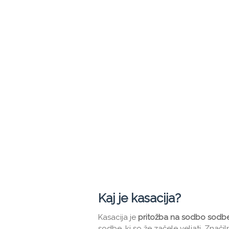
Kaj je kasacija?
Kasacija je
pritožba na sodbo sodb
sodbe, ki so že začele veljati. Znač