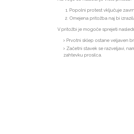
Popolni protest vključuje zavr
Omejena pritožba naj bi izrazil
V pritožbi je mogoče sprejeti nasled
Prvotni sklep ostane veljaven 
Začetni stavek se razveljavi, n
zahtevku prosilca.