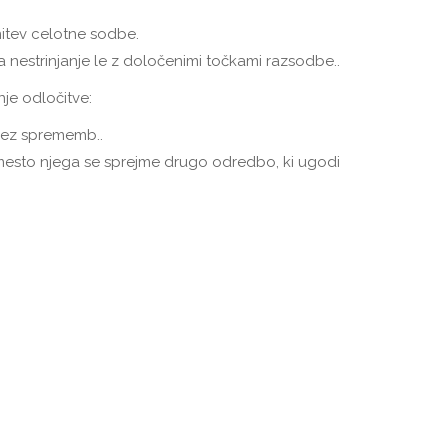
nitev celotne sodbe.
a nestrinjanje le z določenimi točkami razsodbe..
nje odločitve:
brez sprememb..
amesto njega se sprejme drugo odredbo, ki ugodi