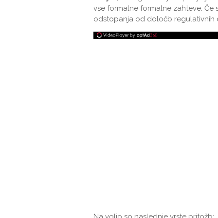
vse formalne formalne zahteve. Če 
odstopanja od določb regulativnih 
Na voljo so naslednje vrste pritožb: