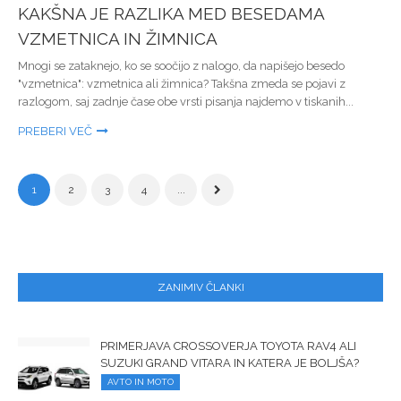
KAKŠNA JE RAZLIKA MED BESEDAMA
VZMETNICA IN ŽIMNICA
Mnogi se zataknejo, ko se soočijo z nalogo, da napišejo besedo
"vzmetnica": vzmetnica ali žimnica? Takšna zmeda se pojavi z
razlogom, saj zadnje čase obe vrsti pisanja najdemo v tiskanih...
PREBERI VEČ
1
2
3
4
...
ZANIMIV ČLANKI
PRIMERJAVA CROSSOVERJA TOYOTA RAV4 ALI
SUZUKI GRAND VITARA IN KATERA JE BOLJŠA?
AVTO IN MOTO