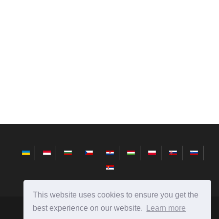
This website uses cookies to ensure you get the
best experience on our website.
Learn more
sl.avktarget.com
Ⓒ
2026