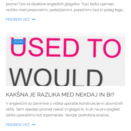
pozna? Gre za desetine angleških glagolov. Tujci težko ujamejo
razliko med preprostimi, podaljšanimi, popolnimi časi in poleg tega...
PREBERI VEČ
JEZIKI
KAKŠNA JE RAZLIKA MED NEKDAJ IN BI?
V angleščini so zanimive z vidika uporabe konstrukcije in slovničnih
oblik. Sem spadajo promet nekoč in glagol bi, ki jih na prvi pogled
lahko uporabimo kot sopomenke. Vendar podrobna analiza...
PREBERI VEČ