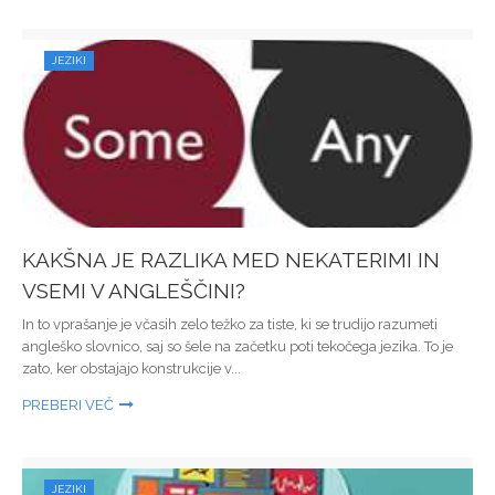
JEZIKI
KAKŠNA JE RAZLIKA MED NEKATERIMI IN
VSEMI V ANGLEŠČINI?
In to vprašanje je včasih zelo težko za tiste, ki se trudijo razumeti
angleško slovnico, saj so šele na začetku poti tekočega jezika. To je
zato, ker obstajajo konstrukcije v...
PREBERI VEČ
JEZIKI